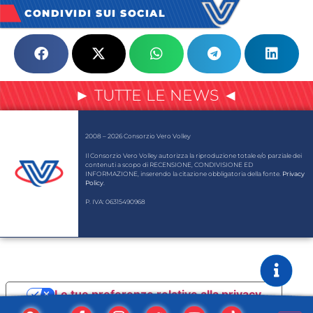
CONDIVIDI SUI SOCIAL
► TUTTE LE NEWS ◄
2008 – 2026 Consorzio Vero Volley
Il Consorzio Vero Volley autorizza la riproduzione totale e/o parziale dei
contenuti a scopo di RECENSIONE, CONDIVISIONE ED
INFORMAZIONE, inserendo la citazione obbligatoria della fonte.
Privacy
Policy
.
P. IVA: 06315490968
Le tue preferenze relative alla privacy