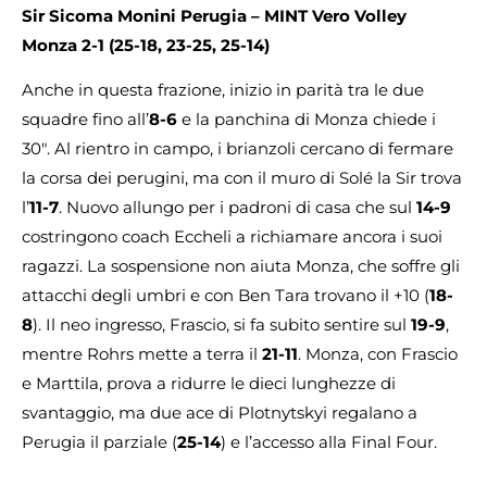
Sir Sicoma Monini Perugia – MINT Vero Volley
Monza 2-1 (25-18, 23-25, 25-14)
Anche in questa frazione, inizio in parità tra le due
squadre fino all’
8-6
e la panchina di Monza chiede i
30″. Al rientro in campo, i brianzoli cercano di fermare
la corsa dei perugini, ma con il muro di Solé la Sir trova
l’
11-7
. Nuovo allungo per i padroni di casa che sul
14-9
costringono coach Eccheli a richiamare ancora i suoi
ragazzi. La sospensione non aiuta Monza, che soffre gli
attacchi degli umbri e con Ben Tara trovano il +10 (
18-
8
). Il neo ingresso, Frascio, si fa subito sentire sul
19-9
,
mentre Rohrs mette a terra il
21-11
. Monza, con Frascio
e Marttila, prova a ridurre le dieci lunghezze di
svantaggio, ma due ace di Plotnytskyi regalano a
Perugia il parziale (
25-14
) e l’accesso alla Final Four.