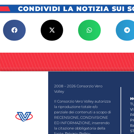
CONDIVIDI LA NOTIZIA SUI 
2008 – 2026 Consorzio Vero
Volley
H
Il Consorzio Vero Volley autorizza
T
la riproduzione totale e/o
V
parziale dei contenuti a scopo di
P
RECENSIONE, CONDIVISIONE
P
ED INFORMAZIONE, inserendo
R
la citazione obbligatoria della
S
fonte.
Privacy Policy
.