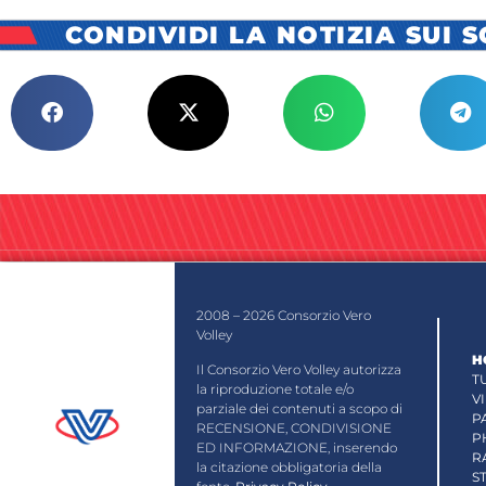
CONDIVIDI LA NOTIZIA SUI 
2008 – 2026 Consorzio Vero
Volley
H
Il Consorzio Vero Volley autorizza
T
la riproduzione totale e/o
V
parziale dei contenuti a scopo di
P
RECENSIONE, CONDIVISIONE
P
ED INFORMAZIONE, inserendo
R
la citazione obbligatoria della
S