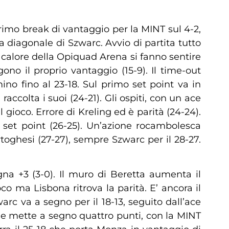
rimo break di vantaggio per la MINT sul 4-2,
diagonale di Szwarc. Avvio di partita tutto
 calore della Opiquad Arena si fanno sentire
ono il proprio vantaggio (15-9). Il time-out
no fino al 23-18. Sul primo set point va in
ccolta i suoi (24-21). Gli ospiti, con un ace
gioco. Errore di Kreling ed è parità (24-24).
 set point (26-25). Un’azione rocambolesca
ortoghesi (27-27), sempre Szwarc per il 28-27.
na +3 (3-0). Il muro di Beretta aumenta il
oco ma Lisbona ritrova la parità. E’ ancora il
warc va a segno per il 18-13, seguito dall’ace
he mette a segno quattro punti, con la MINT