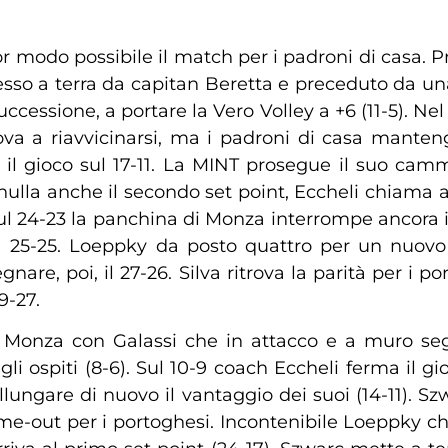
or modo possibile il match per i padroni di casa. P
o a terra da capitan Beretta e preceduto da una 
cessione, a portare la Vero Volley a +6 (11-5). Nel
ova a riavvicinarsi, ma i padroni di casa manteng
il gioco sul 17-11. La MINT prosegue il suo cammi
la anche il secondo set point, Eccheli chiama a ra
ul 24-23 la panchina di Monza interrompe ancora il 
a 25-25. Loeppky da posto quattro per un nuovo
are, poi, il 27-26. Silva ritrova la parità per i p
9-27.
te Monza con Galassi che in attacco e a muro seg
li ospiti (8-6). Sul 10-9 coach Eccheli ferma il gi
allungare di nuovo il vantaggio dei suoi (14-11). Sz
ime-out per i portoghesi. Incontenibile Loeppky c