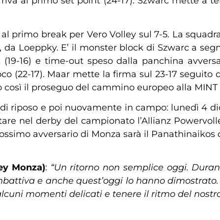
rriva al primo set point (24-17). Szwarc mette a t
al primo break per Vero Volley sul 7-5. La squadra 
ta, da Loeppky. E’ il monster block di Szwarc a se
c (19-16) e time-out speso dalla panchina avversa
o (22-17). Maar mette la firma sul 23-17 seguito da
ndo così il proseguo del cammino europeo alla MINT
 di riposo e poi nuovamente in campo: lunedì 4 d
tare nel derby del campionato l’Allianz Powervolle
rossimo avversario di Monza sarà il Panathinaikos 
ley Monza)
:
“Un ritorno non semplice oggi. Duran
attiva e anche quest’oggi lo hanno dimostrato. S
lcuni momenti delicati e tenere il ritmo del nostro