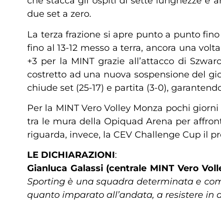
che stacca gli ospiti di sette lunghezze e a
due set a zero.
La terza frazione si apre punto a punto fino 
fino al 13-12 messo a terra, ancora una vol
+3 per la MINT grazie all’attacco di Szwar
costretto ad una nuova sospensione del gioc
chiude set (25-17) e partita (3-0), garante
Per la MINT Vero Volley Monza pochi giorni
tra le mura della Opiquad Arena per affron
riguarda, invece, la CEV Challenge Cup il p
LE DICHIARAZIONI
:
Gianluca Galassi
(centrale MINT Vero Vol
Sporting è una squadra determinata e comb
quanto imparato all’andata, a resistere in a