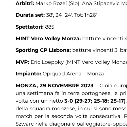
Arbitri:
Marko Rozej (Slo), Ana Stipacevic Ma
Durata set:
38′, 24′, 24′. Tot: 1h26′
Spettatori:
885
MINT
Vero Volley Monza:
battute vincenti 4
Sporting CP Lisbona:
battute vincenti 3, ba
MVP:
Eric Loeppky (MINT Vero Volley Monz
Impianto:
Opiquad Arena – Monza
MONZA, 29 NOVEMBRE 2023
– Gioia euro
una settimana fa in terra portoghese, la p
volta con un netto
3-0 (29-27; 25-18; 25-17)
della squadra monzese, in cui si sono mess
match per la seconda volta consecutiva. P
Szwarc nella diagonale palleggiatore-oppos