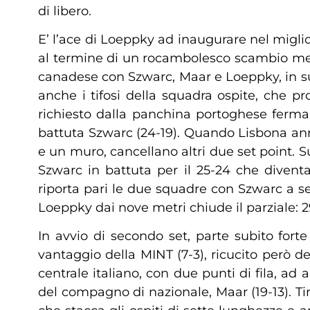
di libero.
E’ l’ace di Loeppky ad inaugurare nel migli
al termine di un rocambolesco scambio mess
canadese con Szwarc, Maar e Loeppky, in suc
anche i tifosi della squadra ospite, che pr
richiesto dalla panchina portoghese ferma 
battuta Szwarc (24-19). Quando Lisbona annul
e un muro, cancellano altri due set point. S
Szwarc in battuta per il 25-24 che divent
riporta pari le due squadre con Szwarc a segn
Loeppky dai nove metri chiude il parziale: 2
In avvio di secondo set, parte subito for
vantaggio della MINT (7-3), ricucito però deg
centrale italiano, con due punti di fila, ad 
del compagno di nazionale, Maar (19-13). T