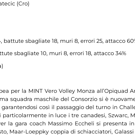
tecic (Cro)
, battute sbagliate 18, muri 8, errori 25, attacco 6
ttute sbagliate 10, muri 8, errori 18, attacco 34%
a)
pea per la MINT Vero Volley Monza all’Opiquad Ar
rima squadra maschile del Consorzio si è nuovam
, garantendosi così il passaggio del turno in Cha
i particolarmente in luce i tre canadesi, Szwarc, 
er la gara coach Massimo Eccheli si presenta in
to, Maar-Loeppky coppia di schiacciatori, Galassi 