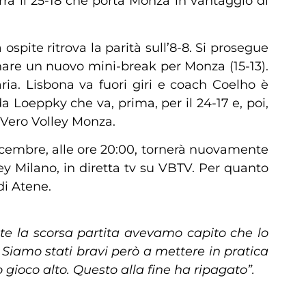
erra il 25-18 che porta Monza in vantaggio di
ospite ritrova la parità sull’8-8. Si prosegue
gnare un nuovo mini-break per Monza (15-13).
ria. Lisbona va fuori giri e coach Coelho è
 Loeppky che va, prima, per il 24-17 e, poi,
 Vero Volley Monza.
icembre, alle ore 20:00, tornerà nuovamente
y Milano, in diretta tv su VBTV. Per quanto
di Atene.
te la scorsa partita avevamo capito che lo
iamo stati bravi però a mettere in pratica
 gioco alto. Questo alla fine ha ripagato”.