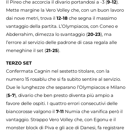
Il Pireo che accorcia il divario portandosi a -3 (
9-12
).
Mette margine la Vero Volley che, con un buon lavoro
dai nove metri, trova il
12-18
che segna il massimo
vantaggio della partita. L’Olympiacos, con Coneo e
Abderrahim, dimezza lo svantaggio (
20-23
), ma
l’errore al servizio delle padrone di casa regala alle
meneghine il set (
21-25
).
TERZO SET
Confermata Cagnin nel sestetto titolare, con la
numero 15 rosablu che si fa subito sentire al servizio.
Due le lunghezze che separano l’Olympiacos e Milano
(
5-7
), divario che ben presto diventa più ampio a
favore delle ospiti. I quattro errori consecutivi delle
biancorosse valgono il
7-11
Numia che vanifica però il
vantaggio. Strappo Vero Volley che, con Egonu e il
monster block di Piva e gli ace di Danesi, fa registrare