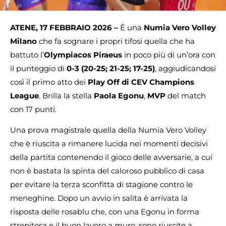
ATENE, 17 FEBBRAIO 2026 –
È una
Numia Vero Volley
Milano
che fa sognare i propri tifosi quella che ha
battuto l’
Olympiacos Piraeus
in poco più di un’ora con
il punteggio di
0-3 (20-25; 21-25; 17-25)
, aggiudicandosi
così il primo atto dei
Play Off di CEV Champions
League
. Brilla la stella
Paola Egonu
,
MVP
del match
con 17 punti.
Una prova magistrale quella della Numia Vero Volley
che è riuscita a rimanere lucida nei momenti decisivi
della partita contenendo il gioco delle avversarie, a cui
non è bastata la spinta del caloroso pubblico di casa
per evitare la terza sconfitta di stagione contro le
meneghine. Dopo un avvio in salita è arrivata la
risposta delle rosablu che, con una Egonu in forma
strepitosa e il buon lavoro a muro, sono riuscite a