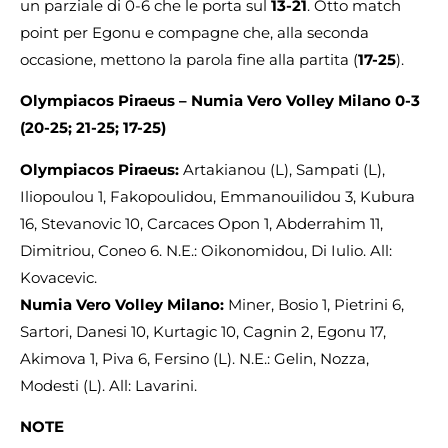
un parziale di 0-6 che le porta sul
13-21
. Otto match
point per Egonu e compagne che, alla seconda
occasione, mettono la parola fine alla partita (
17-25
).
Olympiacos Piraeus – Numia Vero Volley Milano 0-3
(20-25; 21-25; 17-25)
Olympiacos Piraeus:
Artakianou (L), Sampati (L),
Iliopoulou 1, Fakopoulidou, Emmanouilidou 3, Kubura
16, Stevanovic 10, Carcaces Opon 1, Abderrahim 11,
Dimitriou, Coneo 6. N.E.: Oikonomidou, Di Iulio. All:
Kovacevic.
Numia Vero Volley Milano:
Miner, Bosio 1, Pietrini 6,
Sartori, Danesi 10, Kurtagic 10, Cagnin 2, Egonu 17,
Akimova 1, Piva 6, Fersino (L). N.E.: Gelin, Nozza,
Modesti (L). All: Lavarini.
NOTE