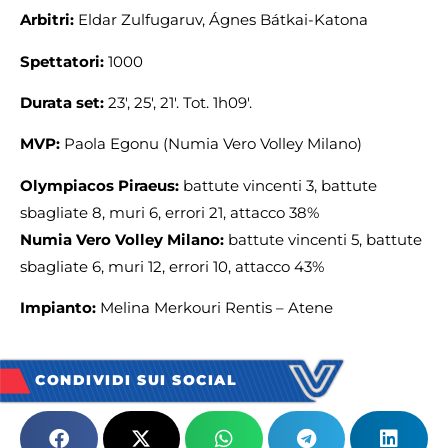
Arbitri:
Eldar Zulfugaruv, Ágnes Bátkai-Katona
Spettatori:
1000
Durata set:
23′, 25′, 21′. Tot. 1h09′.
MVP:
Paola Egonu (Numia Vero Volley Milano)
Olympiacos Piraeus:
battute vincenti 3, battute
sbagliate 8, muri 6, errori 21, attacco 38%
Numia Vero Volley Milano:
battute vincenti 5, battute
sbagliate 6, muri 12, errori 10, attacco 43%
Impianto:
Melina Merkouri Rentis – Atene
CONDIVIDI SUI SOCIAL