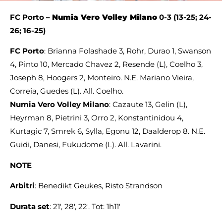
FC Porto
–
Numia Vero Volley Milano
0-3
(13-25; 24-
26; 16-25)
FC Porto
: Brianna Folashade 3, Rohr, Durao 1, Swanson
4, Pinto 10, Mercado Chavez 2, Resende (L), Coelho 3,
Joseph 8, Hoogers 2, Monteiro. N.E. Mariano Vieira,
Correia, Guedes (L). All. Coelho.
Numia Vero Volley Milano
: Cazaute 13, Gelin (L),
Heyrman 8, Pietrini 3, Orro 2, Konstantinidou 4,
Kurtagic 7, Smrek 6, Sylla, Egonu 12, Daalderop 8. N.E.
Guidi, Danesi, Fukudome (L). All. Lavarini.
NOTE
Arbitri
: Benedikt Geukes, Risto Strandson
Durata set
: 21′, 28′, 22′. Tot: 1h11′