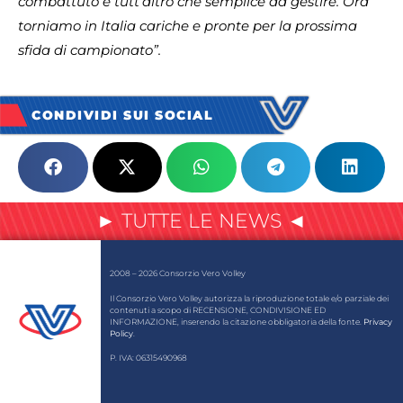
combattuto e tutt’altro che semplice da gestire. Ora
torniamo in Italia cariche e pronte per la prossima
sfida di campionato”.
CONDIVIDI SUI SOCIAL
► TUTTE LE NEWS ◄
2008 – 2026 Consorzio Vero Volley
Il Consorzio Vero Volley autorizza la riproduzione totale e/o parziale dei
contenuti a scopo di RECENSIONE, CONDIVISIONE ED
INFORMAZIONE, inserendo la citazione obbligatoria della fonte.
Privacy
Policy
.
P. IVA: 06315490968