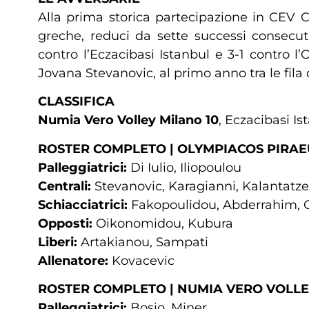
Alla prima storica partecipazione in CEV 
greche, reduci da sette successi consecut
contro l’Eczacibasi Istanbul e 3-1 contro l’
Jovana Stevanovic, al primo anno tra le fila
CLASSIFICA
Numia Vero Volley Milano 10
, Eczacibasi I
ROSTER COMPLETO | OLYMPIACOS PIRAE
Palleggiatrici:
Di Iulio, Iliopoulou
Centrali:
Stevanovic, Karagianni, Kalantatz
Schiacciatrici:
Fakopoulidou, Abderrahim, 
Opposti:
Oikonomidou, Kubura
Liberi:
Artakianou, Sampati
Allenatore:
Kovacevic
ROSTER COMPLETO | NUMIA VERO VOLL
Palleggiatrici:
Bosio, Miner