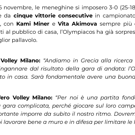
26 novembre, le meneghine si imposero 3-0 (25-18,
ce da
cinque vittorie consecutive
in campionato,
a, con
Kami Miner
e
Vita Akimova
sempre più co
nti al pubblico di casa, l’Olympiacos ha già sorpres
lior pallavolo.
Volley Milano:
“Andiamo in Grecia alla ricerca 
annare dal risultato della gara di andata: l’
to in casa. Sarà fondamentale avere una buona 
ero Volley Milano:
“Per noi è una partita fond
a gara complicata, perché giocare sul loro camp
portante imporre
da subito
il nostro ritmo. Dovre
i lavorare bene a muro e in difesa per limitare le 