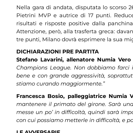
Nella gara di andata, disputata lo scorso 
Pietrini MVP e autrice di 17 punti. Redu
risultati e risposte positive dalla panchin
Attenzione, però, alla trasferta greca: dava
tre punti, Milano dovrà esprimere la sua mig
DICHIARAZIONI PRE PARTITA
Stefano Lavarini, allenatore Numia Vero 
Champions League. Non dobbiamo farci ing
bene e con grande aggressività, soprattut
stiamo curando maggiormente.”
Francesca Bosio, palleggiatrice Numia V
mantenere il primato del girone. Sarà un
messe un po’ in difficoltà, quindi sarà im
con cui possiamo metterle in difficoltà, e po
LE AVVERSARIE