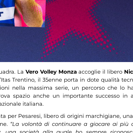
quadra. La
Vero Volley Monza
accoglie il libero
Nic
Itas Trentino, il 35enne porta in dote qualità tec
ioni nella massima serie, un percorso che lo ha
rova spazio anche un importante successo in a
zionale italiana.
a per Pesaresi, libero di origini marchigiane, una
one.
“La volontà di continuare a giocare ai più al
, una società alla quale ho sempre riconosciu