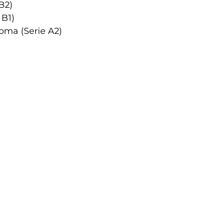
B2)
 B1)
Roma (Serie A2)
)