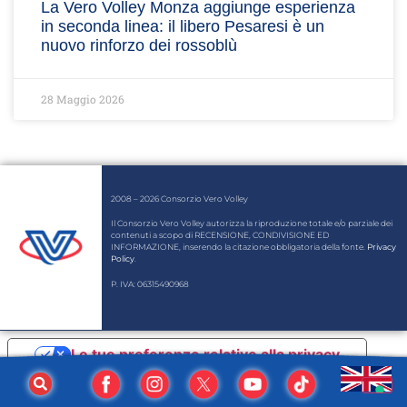
La Vero Volley Monza aggiunge esperienza
in seconda linea: il libero Pesaresi è un
nuovo rinforzo dei rossoblù
28 Maggio 2026
2008 – 2026 Consorzio Vero Volley
Il Consorzio Vero Volley autorizza la riproduzione totale e/o parziale dei
contenuti a scopo di RECENSIONE, CONDIVISIONE ED
INFORMAZIONE, inserendo la citazione obbligatoria della fonte.
Privacy
Policy
.
P. IVA: 06315490968
Le tue preferenze relative alla privacy
Informativa sulla raccolta