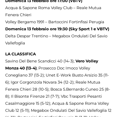
Domenica 13 febbraio ore 17:00 (VBTV)
Acqua & Sapone Roma Volley Club – Reale Mutua
Fenera Chieri
Volley Bergamo 1991 – Bartoccini Fortinfissi Perugia
Domenica 13 febbraio ore 19:30 (Sky Sport 1 e VBTV)
Delta Despar Trentino – Megabox Ondulati Del Savio
Vallefoglia
LA CLASSIFICA
Savino Del Bene Scandicci 40 (14-3);
Vero Volley
Monza 40 (13-4)
; Prosecco Doc Imoco Volley
Conegliano 37 (13-2); Unet E-Work Busto Arsizio 35 (11-
6); Igor Gorgonzola Novara 34 (12-2); Reale Mutua
Fenera Chieri 28 (10-5); Bosca S.Bernardo Cuneo 25 (8-
8); Il Bisonte Firenze 21 (7-7); Vbc Trasporti Pesanti
Casalmaggiore 15 (5-12); Acqua & Sapone Roma Volley
Club 12 (5-11); Megabox Ondulati Del Savio Vallefoglia 12