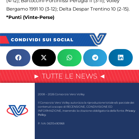
(4-12); Bartoccini-Fortinfissi Perugia 11 (3-11); Volley
Bergamo 1991 10 (3-12); Delta Despar Trentino 10 (2-15).
*Punti (Vinte-Perse)
CONDIVIDI SUI SOCIAL
► TUTTE LE NEWS ◄
2008 – 2026 Consorzio Vero Volley
Il Consorzio Vero Volley autorizza la riproduzione totale e/o parziale dei
contenuti a scopo di RECENSIONE, CONDIVISIONE ED
INFORMAZIONE, inserendo la citazione obbligatoria della fonte.
Privacy
Policy
.
P. IVA: 06315490968