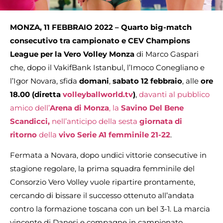
MONZA, 11 FEBBRAIO 2022 – Quarto big-match
consecutivo tra campionato e CEV Champions
League per la
Vero Volley Monza
di Marco Gaspari
che, dopo il VakifBank Istanbul, l’Imoco Conegliano e
l’Igor Novara, sfida
domani
,
sabato 12 febbraio
, alle
ore
18.00 (diretta
volleyballworld.tv
)
,
davanti al pubblico
amico dell’
Arena di Monza
, la
Savino Del Bene
Scandicci,
nell’anticipo della sesta
giornata di
ritorno
della
vivo Serie A1 femminile 21-22
.
Fermata a Novara, dopo undici vittorie consecutive in
stagione regolare, la prima squadra femminile del
Consorzio Vero Volley vuole ripartire prontamente,
cercando di bissare il successo ottenuto all’andata
contro la formazione toscana con un bel 3-1. La marcia
vincente di Danesi e compagne in campionato