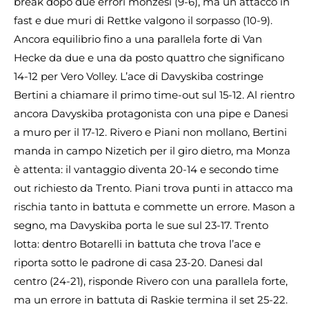
break dopo due errori monzesi (9-6), ma un attacco in
fast e due muri di Rettke valgono il sorpasso (10-9).
Ancora equilibrio fino a una parallela forte di Van
Hecke da due e una da posto quattro che significano
14-12 per Vero Volley. L’ace di Davyskiba costringe
Bertini a chiamare il primo time-out sul 15-12. Al rientro
ancora Davyskiba protagonista con una pipe e Danesi
a muro per il 17-12. Rivero e Piani non mollano, Bertini
manda in campo Nizetich per il giro dietro, ma Monza
è attenta: il vantaggio diventa 20-14 e secondo time
out richiesto da Trento. Piani trova punti in attacco ma
rischia tanto in battuta e commette un errore. Mason a
segno, ma Davyskiba porta le sue sul 23-17. Trento
lotta: dentro Botarelli in battuta che trova l’ace e
riporta sotto le padrone di casa 23-20. Danesi dal
centro (24-21), risponde Rivero con una parallela forte,
ma un errore in battuta di Raskie termina il set 25-22.