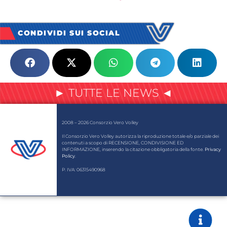
CONDIVIDI SUI SOCIAL
► TUTTE LE NEWS ◄
2008 – 2026 Consorzio Vero Volley
Il Consorzio Vero Volley autorizza la riproduzione totale e/o parziale dei
contenuti a scopo di RECENSIONE, CONDIVISIONE ED
INFORMAZIONE, inserendo la citazione obbligatoria della fonte.
Privacy
Policy
.
P. IVA: 06315490968