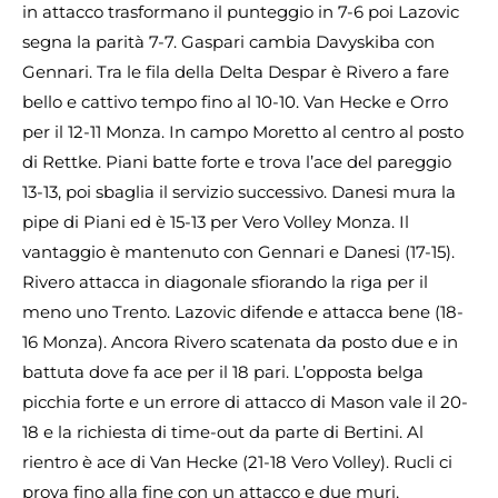
in attacco trasformano il punteggio in 7-6 poi Lazovic
segna la parità 7-7. Gaspari cambia Davyskiba con
Gennari. Tra le fila della Delta Despar è Rivero a fare
bello e cattivo tempo fino al 10-10. Van Hecke e Orro
per il 12-11 Monza. In campo Moretto al centro al posto
di Rettke. Piani batte forte e trova l’ace del pareggio
13-13, poi sbaglia il servizio successivo. Danesi mura la
pipe di Piani ed è 15-13 per Vero Volley Monza. Il
vantaggio è mantenuto con Gennari e Danesi (17-15).
Rivero attacca in diagonale sfiorando la riga per il
meno uno Trento. Lazovic difende e attacca bene (18-
16 Monza). Ancora Rivero scatenata da posto due e in
battuta dove fa ace per il 18 pari. L’opposta belga
picchia forte e un errore di attacco di Mason vale il 20-
18 e la richiesta di time-out da parte di Bertini. Al
rientro è ace di Van Hecke (21-18 Vero Volley). Rucli ci
prova fino alla fine con un attacco e due muri,