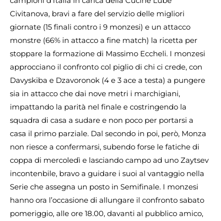
campioni d’Italia in carica della Cucine Lube
Civitanova, bravi a fare del servizio delle migliori
giornate (15 finali contro i 9 monzesi) e un attacco
monstre (66% in attacco a fine match) la ricetta per
stoppare la formazione di Massimo Eccheli. I monzesi
approcciano il confronto col piglio di chi ci crede, con
Davyskiba e Dzavoronok (4 e 3 ace a testa) a pungere
sia in attacco che dai nove metri i marchigiani,
impattando la parità nel finale e costringendo la
squadra di casa a sudare e non poco per portarsi a
casa il primo parziale. Dal secondo in poi, però, Monza
non riesce a confermarsi, subendo forse le fatiche di
coppa di mercoledì e lasciando campo ad uno Zaytsev
incontenbile, bravo a guidare i suoi al vantaggio nella
Serie che assegna un posto in Semifinale. I monzesi
hanno ora l’occasione di allungare il confronto sabato
pomeriggio, alle ore 18.00, davanti al pubblico amico,