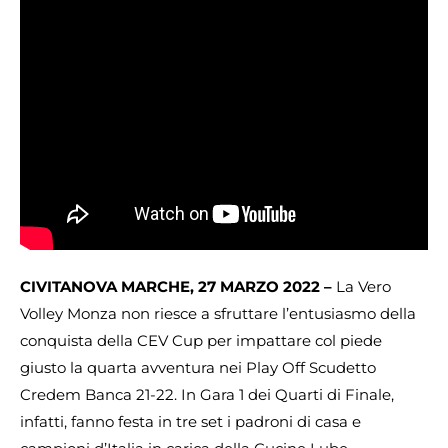
CIVITANOVA MARCHE, 27 MARZO 2022 –
La Vero
Volley Monza non riesce a sfruttare l’entusiasmo della
conquista della CEV Cup per impattare col piede
giusto la quarta avventura nei Play Off Scudetto
Credem Banca 21-22. In Gara 1 dei Quarti di Finale,
infatti, fanno festa in tre set i padroni di casa e