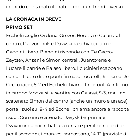
in modo che sabato il match abbia un trend diverso”.
LA CRONACA IN BREVE
PRIMO SET
Eccheli sceglie Orduna-Grozer, Beretta e Galassi al
centro, Dzavoronok e Davyskiba schiacciatori e
Gaggini libero. Blengini risponde con De Cecco-
Zaytsev, Anzani e Simon centrali, Juantorena e
Lucarelli bande e Balaso libero. I cucinieri scappano
con un filotto di tre punti firmato Lucarelli, Simon e De
Cecco (ace), 5-2 ed Eccheli chiama time-out. Al ritorno
in campo Monza si fa sentire con Galassi, 5-3, ma uno
scatenato Simon dal centro (anche un muro e un ace),
porta i suoi sul 9-4 ed Eccheli chiama ancora a raccolta
i suoi. Con uno scatenato Davyskiba prima e
Dzavoronok poi in battuta (un ace per il primo e due
per il secondo), i monzesi sorpassano, 14-13 (parziale di