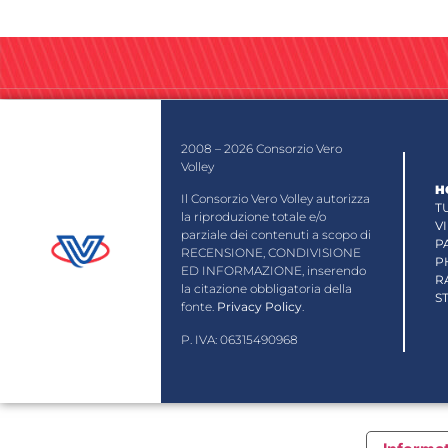
2008 – 2026 Consorzio Vero
Volley
H
Il Consorzio Vero Volley autorizza
T
la riproduzione totale e/o
V
parziale dei contenuti a scopo di
P
RECENSIONE, CONDIVISIONE
P
ED INFORMAZIONE, inserendo
R
la citazione obbligatoria della
S
fonte.
Privacy Policy
.
P. IVA: 06315490968