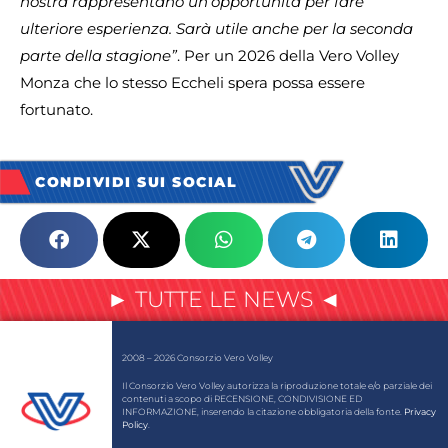
nostra rappresentano un’opportunità per fare
ulteriore esperienza. Sarà utile anche per la seconda
parte della stagione”
. Per un 2026 della Vero Volley
Monza che lo stesso Eccheli spera possa essere
fortunato.
CONDIVIDI SUI SOCIAL
► TUTTE LE NEWS ◄
2008 – 2026 Consorzio Vero Volley
Il Consorzio Vero Volley autorizza la riproduzione totale e/o parziale dei
contenuti a scopo di RECENSIONE, CONDIVISIONE ED
INFORMAZIONE, inserendo la citazione obbligatoria della fonte.
Privacy
Policy
.