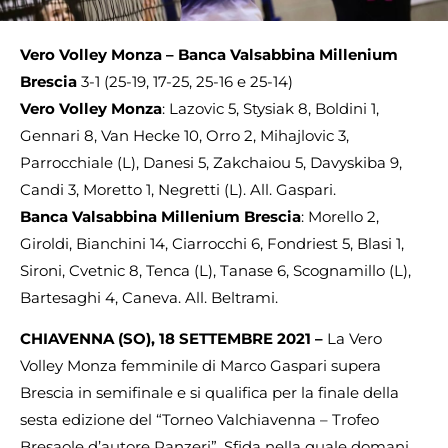
Vero Volley Monza –
Banca Valsabbina Millenium
Brescia
3-1 (25-19, 17-25, 25-16 e 25-14)
Vero Volley Monza
: Lazovic 5, Stysiak 8, Boldini 1,
Gennari 8, Van Hecke 10, Orro 2, Mihajlovic 3,
Parrocchiale (L), Danesi 5, Zakchaiou 5, Davyskiba 9,
Candi 3, Moretto 1, Negretti (L). All. Gaspari.
Banca Valsabbina Millenium Brescia
: Morello 2,
Giroldi, Bianchini 14, Ciarrocchi 6, Fondriest 5, Blasi 1,
Sironi, Cvetnic 8, Tenca (L), Tanase 6, Scognamillo (L),
Bartesaghi 4, Caneva. All. Beltrami.
CHIAVENNA (SO), 18 SETTEMBRE 2021 –
La Vero
Volley Monza femminile di Marco Gaspari supera
Brescia in semifinale e si qualifica per la finale della
sesta edizione del “Torneo Valchiavenna – Trofeo
Bresaole d’autore Panzeri”. Sfida nella quale domani,