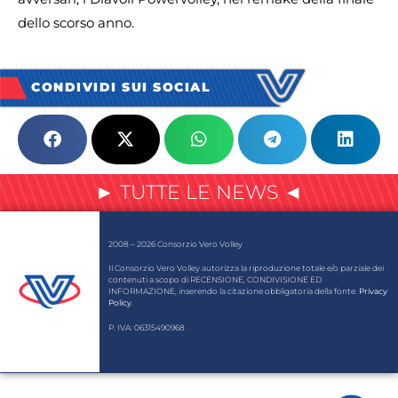
dello scorso anno.
CONDIVIDI SUI SOCIAL
► TUTTE LE NEWS ◄
2008 – 2026 Consorzio Vero Volley
Il Consorzio Vero Volley autorizza la riproduzione totale e/o parziale dei
contenuti a scopo di RECENSIONE, CONDIVISIONE ED
INFORMAZIONE, inserendo la citazione obbligatoria della fonte.
Privacy
Policy
.
P. IVA: 06315490968