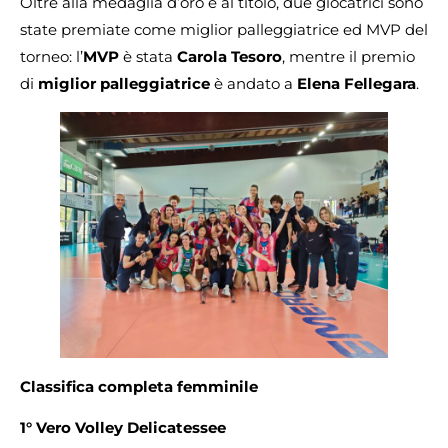
Oltre alla medaglia d’oro e al titolo, due giocatrici sono
state premiate come miglior palleggiatrice ed MVP del
torneo: l’
MVP
è stata
Carola Tesoro
, mentre il premio
di
miglior palleggiatrice
è andato a
Elena Fellegara
.
Classifica completa femminile
1° Vero Volley Delicatessee