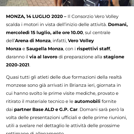
MONZA, 14 LUGLIO 2020 –
Il Consorzio Vero Volley
scalda i motori in vista dell’inizio delle attività.
Domani,
mercoledì 15 luglio, alle ore 10.00
, sul centrale
dell’
Arena di Monza
, infatti,
Vero Volley
Monza
e
Saugella Monza
, con i
rispettivi staff
,
daranno il
via al lavoro
di preparazione alla
stagione
2020-2021
.
Quasi tutti gli atleti delle due formazioni della realtà
monzese sono già arrivati in Brianza ieri, giornata in
cui hanno svolto le prime visite mediche, provato e
ritirato il materiale tecnico e le
automobili
fornite
dai
partner Base ALD e G.P. Car
. Domani sarà però la
volta delle presentazioni ufficiali e delle prime riunioni,
utili a svelare nel dettaglio le attività delle prossime
settimane di allenamento.