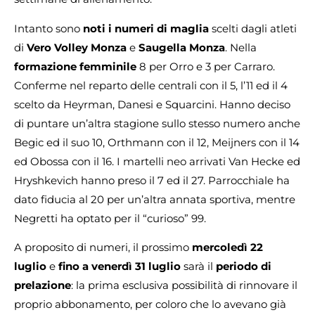
Intanto sono
noti i numeri di maglia
scelti dagli atleti
di
Vero Volley Monza
e
Saugella Monza
. Nella
formazione femminile
8 per Orro e 3 per Carraro.
Conferme nel reparto delle centrali con il 5, l’11 ed il 4
scelto da Heyrman, Danesi e Squarcini. Hanno deciso
di puntare un’altra stagione sullo stesso numero anche
Begic ed il suo 10, Orthmann con il 12, Meijners con il 14
ed Obossa con il 16. I martelli neo arrivati Van Hecke ed
Hryshkevich hanno preso il 7 ed il 27. Parrocchiale ha
dato fiducia al 20 per un’altra annata sportiva, mentre
Negretti ha optato per il “curioso” 99.
A proposito di numeri, il prossimo
mercoledì 22
luglio
e
fino a venerdì 31 luglio
sarà il
periodo di
prelazione
: la prima esclusiva possibilità di rinnovare il
proprio abbonamento, per coloro che lo avevano già