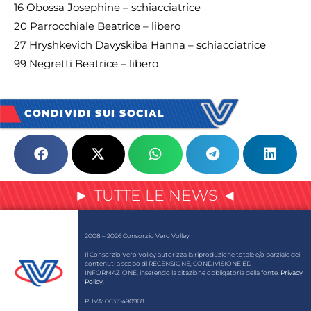
16 Obossa Josephine – schiacciatrice
20 Parrocchiale Beatrice – libero
27 Hryshkevich Davyskiba Hanna – schiacciatrice
99 Negretti Beatrice – libero
CONDIVIDI SUI SOCIAL
► TUTTE LE NEWS ◄
2008 – 2026 Consorzio Vero Volley
Il Consorzio Vero Volley autorizza la riproduzione totale e/o parziale dei
contenuti a scopo di RECENSIONE, CONDIVISIONE ED
INFORMAZIONE, inserendo la citazione obbligatoria della fonte.
Privacy
Policy
.
P. IVA: 06315490968