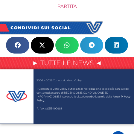
PARTITA
CONDIVIDI SUI SOCIAL
► TUTTE LE NEWS ◄
2008 – 2026 Consorzio Vero Volley
Il Consorzio Vero Volley autorizza la riproduzione totale e/o parziale dei
contenuti a scopo di RECENSIONE, CONDIVISIONE ED
INFORMAZIONE, inserendo la citazione obbligatoria della fonte.
Privacy
Policy
.
P. IVA: 06315490968