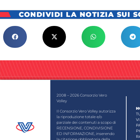
CONDIVIDI LA NOTIZIA SUI 
2008 – 2026 Consorzio Vero
Volley
H
Il Consorzio Vero Volley autorizza
T
la riproduzione totale e/o
V
parziale dei contenuti a scopo di
P
RECENSIONE, CONDIVISIONE
P
ED INFORMAZIONE, inserendo
R
la citazione obbligatoria della