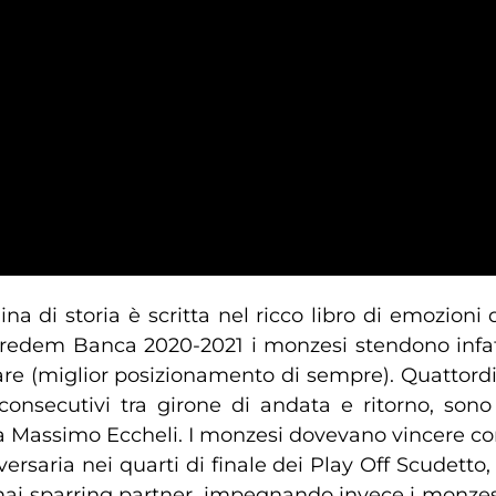
ina di storia è scritta nel ricco libro di emozion
Credem Banca 2020-2021 i monzesi stendono infat
are (miglior posizionamento di sempre). Quattordic
consecutivi tra girone di andata e ritorno, son
a Massimo Eccheli. I monzesi dovevano vincere con
ersaria nei quarti di finale dei Play Off Scudetto
ai sparring partner, impegnando invece i monzesi 