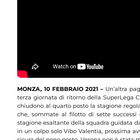
MONZA, 10 FEBBRAIO 2021 –
Un’altra pag
terza giornata di ritorno della SuperLega 
chiudono al quarto posto la stagione regol
che, sommate al filotto di sette successi 
stagione esaltante della squadra guidata d
in un colpo solo Vibo Valentia, prossima avv
sicura del nono posto, Verona non è stata m