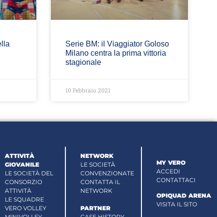
lla
Serie BM: il Viaggiator Goloso
Milano centra la prima vittoria
stagionale
10 Febbraio 2021
ATTIVITÀ
NETWORK
MY VERO
GIOVANILE
LE SOCIETÀ
ACCEDI
LE SOCIETÀ DEL
CONVENZIONATE
CONTATTACI
CONSORZIO
CONTATTA IL
ATTIVITÀ
NETWORK
OPIQUAD ARENA
LE SQUADRE
VISITA IL SITO
VERO VOLLEY
PARTNER
MINIVOLLEY
CASE HISTORY