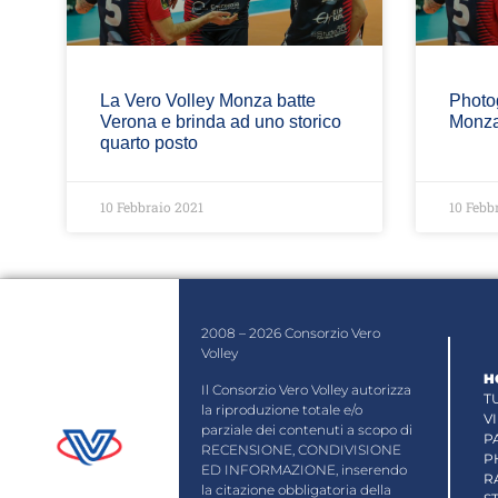
La Vero Volley Monza batte
Photog
Verona e brinda ad uno storico
Monza
quarto posto
10 Febbraio 2021
10 Febb
2008 – 2026 Consorzio Vero
Volley
H
Il Consorzio Vero Volley autorizza
T
la riproduzione totale e/o
V
parziale dei contenuti a scopo di
P
RECENSIONE, CONDIVISIONE
P
ED INFORMAZIONE, inserendo
R
la citazione obbligatoria della