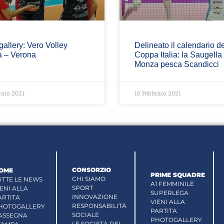
allery: Vero Volley
Delineato il calendario de
 – Verona
Coppa Italia: la Saugella
Monza pesca Scandicci
raio 2021
10 Febbraio 2021
CONSORZIO
OME
PRIME SQUADRE
CHI SIAMO
UTTE LE NEWS
A1 FEMMINILE
SPORT
IENI ALLA
SUPERLEGA
INNOVAZIONE
ARTITA
VIENI ALLA
RESPONSABILITÀ
HOTOGALLERY
PARTITA
SOCIALE
ASSEGNA
PHOTOGALLERY
LE SOCIETÀ DEL