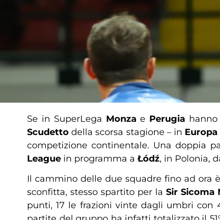
Se in SuperLega
Monza
e
Perugia
hanno 
Scudetto
della scorsa stagione – in
Europ
competizione continentale. Una doppia par
League
in programma a
Łódź
, in Polonia, 
Il cammino delle due squadre fino ad ora è 
sconfitta, stesso spartito per la
Sir Sicoma 
punti, 17 le frazioni vinte dagli umbri con
partite del gruppo ha infatti totalizzato il 