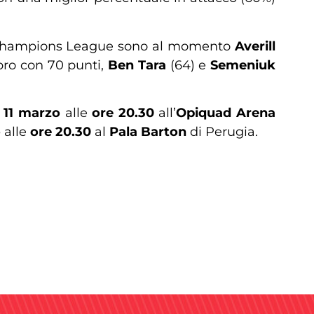
 in Champions League sono al momento
Averill
bro con 70 punti,
Ben Tara
(64) e
Semeniuk
 11 marzo
alle
ore 20.30
all’
Opiquad Arena
o
alle
ore 20.30
al
Pala Barton
di Perugia.