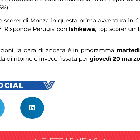
6%).
e top scorer di Monza in questa prima avventura
7. Risponde Perugia con
Ishikawa
, top scorer um
ozioni: la gara di andata è in programma
martedì
fida di ritorno è invece fissata per
giovedì 20 marz
SOCIAL