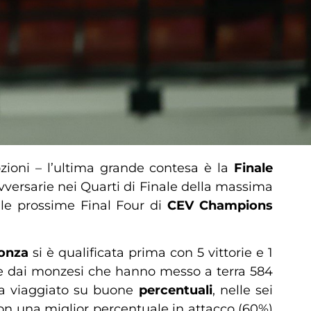
zioni – l’ultima grande contesa è la
Finale
vversarie nei Quarti di Finale della massima
lle prossime Final Four di
CEV Champions
onza
si è qualificata prima con 5 vittorie e 1
tale dai monzesi che hanno messo a terra 584
 ha viaggiato su buone
percentuali
, nelle sei
e con una miglior percentuale in attacco (60%)