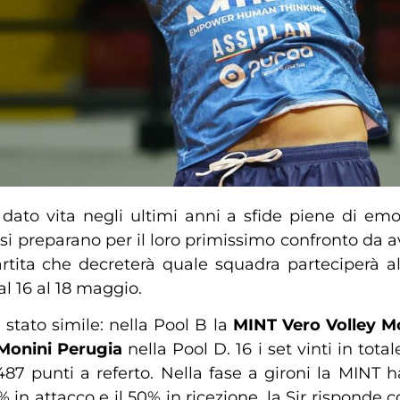
dato vita negli ultimi anni a sfide piene di emo
a
si preparano per il loro primissimo confronto da a
tita che decreterà quale squadra parteciperà a
dal 16 al 18 maggio.
stato simile: nella Pool B la
MINT Vero Volley M
Monini Perugia
nella Pool D. 16 i set vinti in to
 487 punti a referto. Nella fase a gironi la MINT
51% in attacco e il 50% in ricezione, la Sir rispond