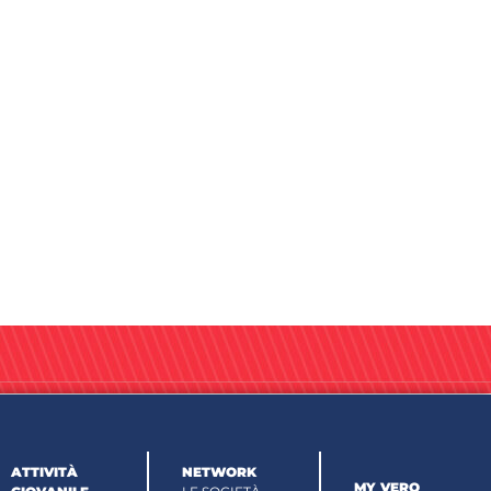
ATTIVITÀ
NETWORK
MY VERO