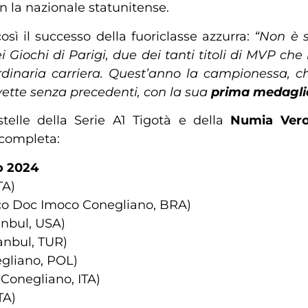
 la nazionale statunitense.
osì il successo della fuoriclasse azzurra:
“Non è 
Giochi di Parigi, due dei tanti titoli di MVP ch
ordinaria carriera. Quest’anno la campionessa,
a vette senza precedenti, con la sua
prima medaglia
stelle della Serie A1 Tigotà e della
Numia Vero
a completa:
do 2024
TA)
cco Doc Imoco Conegliano, BRA)
anbul, USA)
anbul, TUR)
gliano, POL)
Conegliano, ITA)
TA)