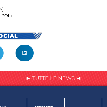
A)
, POL)
SOCIAL
► TUTTE LE NEWS ◄