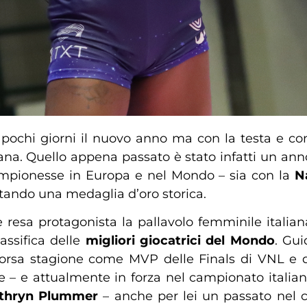
 pochi giorni il nuovo anno ma con la testa e con
ana. Quello appena passato è stato infatti un anno 
mpionesse in Europa e nel Mondo – sia con la
N
stando una medaglia d’oro storica.
 è resa protagonista la pallavolo femminile italia
lassifica delle
migliori giocatrici del Mondo
. Gui
corsa stagione come MVP delle Finals di VNL e d
ile – e attualmente in forza nel campionato ital
thryn Plummer
– anche per lei un passato nel c