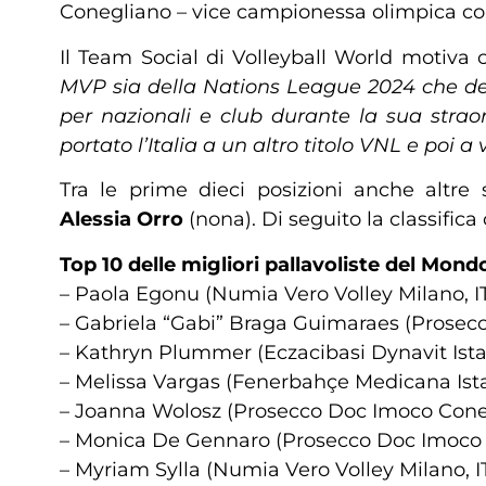
Conegliano – vice campionessa olimpica con
Il Team Social di Volleyball World motiva c
MVP sia della Nations League 2024 che dei 
per nazionali e club durante la sua stra
portato l’Italia a un altro titolo VNL e poi 
Tra le prime dieci posizioni anche altre 
Alessia
Orro
(nona). Di seguito la classific
Top 10 delle migliori pallavoliste del Mon
– Paola Egonu (Numia Vero Volley Milano, I
– Gabriela “Gabi” Braga Guimaraes (Prose
– Kathryn Plummer (Eczacibasi Dynavit Ist
– Melissa Vargas (Fenerbahçe Medicana Ist
– Joanna Wolosz (Prosecco Doc Imoco Cone
– Monica De Gennaro (Prosecco Doc Imoco 
– Myriam Sylla (Numia Vero Volley Milano, I