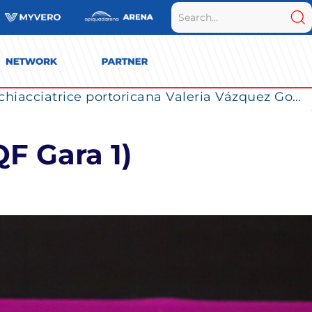
La Numia Vero Volley completa il roster: la schiacciatrice portoricana Valeria Vázquez Gomez è l’ultimo innesto di Milano per la stagione 2026/2027
QF Gara 1)