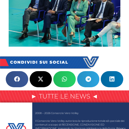
CONDIVIDI SUI SOCIAL
► TUTTE LE NEWS ◄
2008 – 2026 Consorzio Vero Volley
Il Consorzio Vero Volley autorizza la riproduzione totale e/o parziale dei
contenuti a scopo di RECENSIONE, CONDIVISIONE ED
INFORMAZIONE, inserendo la citazione obbligatoria della fonte.
Privacy