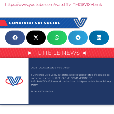
https://www.youtube.com/watch?v=TMQ5VIXVbmk
CONDIVIDI SUI SOCIAL
► TUTTE LE NEWS ◄
2008 – 2026 Consorzio Vero Volley
Il Consorzio Vero Volley autorizza la riproduzione totale e/o parziale dei
contenuti a scopo di RECENSIONE, CONDIVISIONE ED
INFORMAZIONE, inserendo la citazione obbligatoria della fonte.
Privacy
Policy
.
P. IVA: 06315490968