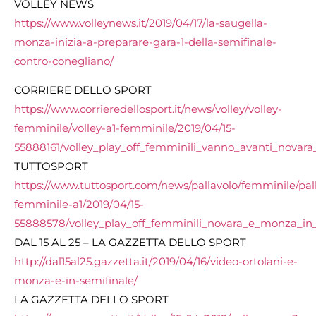
VOLLEY NEWS
https://www.volleynews.it/2019/04/17/la-saugella-
monza-inizia-a-preparare-gara-1-della-semifinale-
contro-conegliano/
CORRIERE DELLO SPORT
https://www.corrieredellosport.it/news/volley/volley-
femminile/volley-a1-femminile/2019/04/15-
55888161/volley_play_off_femminili_vanno_avanti_novar
TUTTOSPORT
https://www.tuttosport.com/news/pallavolo/femminile/pal
femminile-a1/2019/04/15-
55888578/volley_play_off_femminili_novara_e_monza_in
DAL 15 AL 25 – LA GAZZETTA DELLO SPORT
http://dal15al25.gazzetta.it/2019/04/16/video-ortolani-e-
monza-e-in-semifinale/
LA GAZZETTA DELLO SPORT