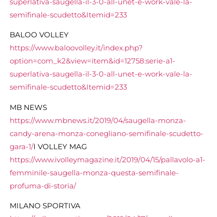
superlativa-saugella-il-3-0-all-unet-e-work-vale-la-
semifinale-scudetto&Itemid=233
BALOO VOLLEY
https://www.baloovolley.it/index.php?
option=com_k2&view=item&id=12758:serie-a1-
superlativa-saugella-il-3-0-all-unet-e-work-vale-la-
semifinale-scudetto&Itemid=233
MB NEWS
https://www.mbnews.it/2019/04/saugella-monza-
candy-arena-monza-conegliano-semifinale-scudetto-
gara-1/
I VOLLEY MAG
https://www.ivolleymagazine.it/2019/04/15/pallavolo-a1-
femminile-saugella-monza-questa-semifinale-
profuma-di-storia/
MILANO SPORTIVA