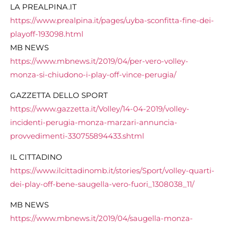
LA PREALPINA.IT
https://www.prealpina.it/pages/uyba-sconfitta-fine-dei-
playoff-193098.html
MB NEWS
https://www.mbnews.it/2019/04/per-vero-volley-
monza-si-chiudono-i-play-off-vince-perugia/
GAZZETTA DELLO SPORT
https://www.gazzetta.it/Volley/14-04-2019/volley-
incidenti-perugia-monza-marzari-annuncia-
provvedimenti-330755894433.shtml
IL CITTADINO
https://www.ilcittadinomb.it/stories/Sport/volley-quarti-
dei-play-off-bene-saugella-vero-fuori_1308038_11/
MB NEWS
https://www.mbnews.it/2019/04/saugella-monza-