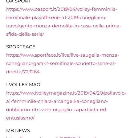
OA SPORT
https://www.oasport.it/2019/04/volley-femminile-
semifinale-playoff-serie-a1-2019-conegliano-
travolgente-monza-demolita-in-casa-nella-prima-
sfida-della-serie/
SPORTFACE
https://www.sportface.it/live/live-saugella-monza-
conegliano-gara-2-semifinale-scudetto-serie-a1-
diretta/723264
I VOLLEY MAG
https://www.ivolleymagazine.it/2019/04/20/pallavolo-
a1-femminile-chiara-arcangeli-a-conegliano-
dobbiamo-ritrovare-orgoglio-caparbieta-ed-
entusiasmo/
MB NEWS