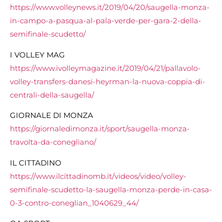
https://www.volleynews.it/2019/04/20/saugella-monza-
in-campo-a-pasqua-al-pala-verde-per-gara-2-della-
semifinale-scudetto/
I VOLLEY MAG
https://www.ivolleymagazine.it/2019/04/21/pallavolo-
volley-transfers-danesi-heyrman-la-nuova-coppia-di-
centrali-della-saugella/
GIORNALE DI MONZA
https://giornaledimonza.it/sport/saugella-monza-
travolta-da-conegliano/
IL CITTADINO
https://www.ilcittadinomb.it/videos/video/volley-
semifinale-scudetto-la-saugella-monza-perde-in-casa-
0-3-contro-coneglian_1040629_44/