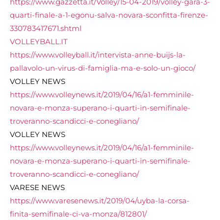
https://www.gazzetta.it/Volley/15-04-2019/volley-gara-3-
quarti-finale-a-1-egonu-salva-novara-sconfitta-firenze-
330783417671.shtml
VOLLEYBALL.IT
https://www.volleyball.it/intervista-anne-buijs-la-
pallavolo-un-virus-di-famiglia-ma-e-solo-un-gioco/
VOLLEY NEWS
https://www.volleynews.it/2019/04/16/a1-femminile-
novara-e-monza-superano-i-quarti-in-semifinale-
troveranno-scandicci-e-conegliano/
VOLLEY NEWS
https://www.volleynews.it/2019/04/16/a1-femminile-
novara-e-monza-superano-i-quarti-in-semifinale-
troveranno-scandicci-e-conegliano/
VARESE NEWS
https://www.varesenews.it/2019/04/uyba-la-corsa-
finita-semifinale-ci-va-monza/812801/