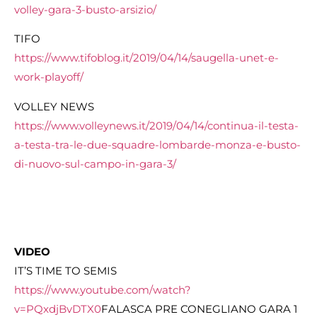
volley-gara-3-busto-arsizio/
TIFO
https://www.tifoblog.it/2019/04/14/saugella-unet-e-
work-playoff/
VOLLEY NEWS
https://www.volleynews.it/2019/04/14/continua-il-testa-
a-testa-tra-le-due-squadre-lombarde-monza-e-busto-
di-nuovo-sul-campo-in-gara-3/
VIDEO
IT’S TIME TO SEMIS
https://www.youtube.com/watch?
v=PQxdjBvDTX0
FALASCA PRE CONEGLIANO GARA 1