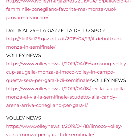
https://www.ivolleymagazine.it/2019/04/18/pallavolo-a1-
femminile-conegliano-favorita-ma-monza-vuol-
provare-a-vincere/
DAL 15 AL 25 – LA GAZZETTA DELLO SPORT
http://dal15al25.gazzetta.it/2019/04/19/il-debutto-di-
monza-in-semifinale/
VOLLEY NEWS
https://www.volleynews.it/2019/04/19/samsung-volley-
cup-saugella-monza-e-imoco-volley-in-campo-
questa-sera-per-gara-1-di-semifinale/
VOLLEY NEWS
https://www.volleynews.it/2019/04/18/per-la-saugella-
monza-al-via-la-semifinale-scudetto-alla-candy-
arena-arriva-conegliano-per-gara-1/
VOLLEY NEWS
https://www.volleynews.it/2019/04/18/limoco-volley-
verso-monza-per-gara-1-di-semifinale/