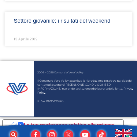
Settore giovanile: i risultati del weekend
15 Aprile 2019
2008 – 2026 Consorzio Vero Volley
Il Consorzio Vero Volley autorizza la riproduzione totale e/o parziale dei
contenuti a scopo di RECENSIONE, CONDIVISIONE ED
INFORMAZIONE, inserendo la citazione obbligatoria della fonte.
Privacy
Policy
.
P. IVA: 06315490968
Le tue preferenze relative alla privacy
Informativa sulla raccolta