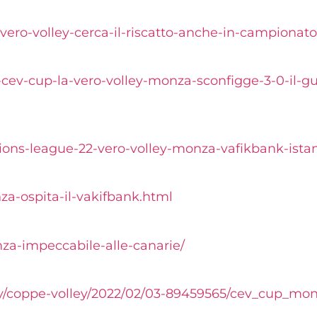
a-vero-volley-cerca-il-riscatto-anche-in-campionato
o-cev-cup-la-vero-volley-monza-sconfigge-3-0-il-g
ons-league-22-vero-volley-monza-vafikbank-ista
za-ospita-il-vakifbank.html
nza-impeccabile-alle-canarie/
lley/coppe-volley/2022/02/03-89459565/cev_cup_