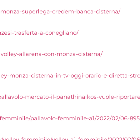
y-monza-superlega-credem-banca-cisterna/
nzesi-trasferta-a-conegliano/
-volley-allarena-con-monza-cisterna/
olley-monza-cisterna-in-tv-oggi-orario-e-diretta-
pallavolo-mercato-il-panathinaikos-vuole-riportar
/femminile/pallavolo-femminile-a1/2022/02/06-89
ey/volley-femminile/volley-a1-femminile/2022/02/06