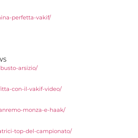
na-perfetta-vakif/
WS
busto-arsizio/
tta-con-il-vakif-video/
i-sanremo-monza-e-haak/
trici-top-del-campionato/