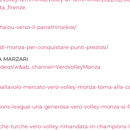
a_firenze
chaiou-verso-il-panathinaikos/
-di-monza-per-conquistare-punti-preziosi/
A MARZARI
bdeqVw&ab_channel=VeroVolleyMonza
/pallavolo-mercato-vero-volley-monza-torna-alla-
ons-league-una-generosa-vero-volley-monza-si-fa
he-turche-vero-volley-rimandata-in-champions-