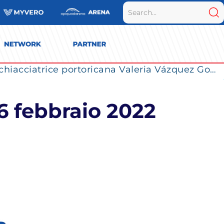
La Numia Vero Volley completa il roster: la schiacciatrice portoricana Valeria Vázquez Gomez è l’ultimo innesto di Milano per la stagione 2026/2027
6 febbraio 2022