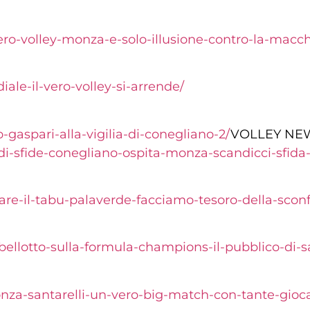
o-volley-monza-e-solo-illusione-contro-la-macchi
ale-il-vero-volley-si-arrende/
o-gaspari-alla-vigilia-di-conegliano-2/
VOLLEY NE
i-sfide-conegliano-ospita-monza-scandicci-sfida-
re-il-tabu-palaverde-facciamo-tesoro-della-sconfi
arbellotto-sulla-formula-champions-il-pubblico-d
nza-santarelli-un-vero-big-match-con-tante-gioca