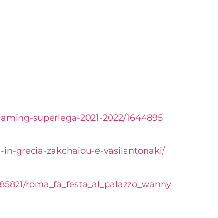
streaming-superlega-2021-2022/1644895
e-in-grecia-zakchaiou-e-vasilantonaki/
585821/roma_fa_festa_al_palazzo_wanny
-