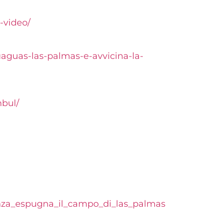
-video/
uaguas-las-palmas-e-avvicina-la-
nbul/
monza_espugna_il_campo_di_las_palmas