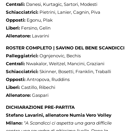
Centrali:
Danesi, Kurtagic, Sartori, Modesti
Schiacciatrici:
Pietrini, Lanier, Cagnin, Piva
Opposti:
Egonu, Plak
Liberi:
Fersino, Gelin
Allenatore:
Lavarini
ROSTER COMPLETO | SAVINO DEL BENE SCANDICCI
Palleggiatrici:
Ognjenovic, Bechis
Centrali:
Nwakalor, Weitzel, Mancini, Graziani
Schiacciatrici:
Skinner, Bosetti, Franklin, Traballi
Opposti:
Antropova, Ruddins
Liberi:
Castillo, Ribechi
Allenatore:
Gaspari
DICHIARAZIONE PRE-PARTITA
Stefano Lavarini, allenatore Numia Vero Volley
Milano:
“A Scandicci ci aspetta una gara difficile
contro una squadra di altissimo livello. Dopo la