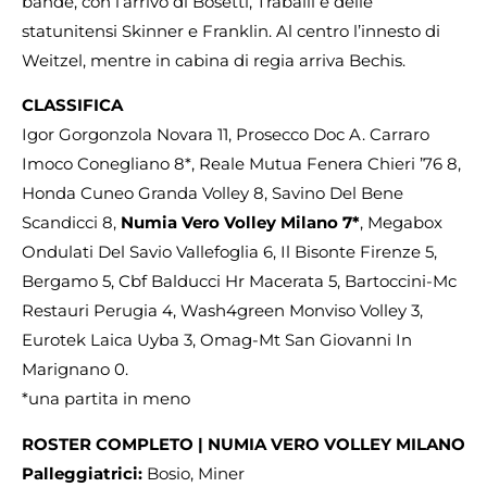
bande, con l’arrivo di Bosetti, Traballi e delle
statunitensi Skinner e Franklin. Al centro l’innesto di
Weitzel, mentre in cabina di regia arriva Bechis.
CLASSIFICA
Igor Gorgonzola Novara 11, Prosecco Doc A. Carraro
Imoco Conegliano 8*, Reale Mutua Fenera Chieri ’76 8,
Honda Cuneo Granda Volley 8, Savino Del Bene
Scandicci 8,
Numia Vero Volley Milano 7*
, Megabox
Ondulati Del Savio Vallefoglia 6, Il Bisonte Firenze 5,
Bergamo 5, Cbf Balducci Hr Macerata 5, Bartoccini-Mc
Restauri Perugia 4, Wash4green Monviso Volley 3,
Eurotek Laica Uyba 3, Omag-Mt San Giovanni In
Marignano 0.
*una partita in meno
ROSTER COMPLETO | NUMIA VERO VOLLEY MILANO
Palleggiatrici:
Bosio, Miner