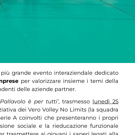
il più grande evento interaziendale dedicato
imprese
per valorizzare insieme i temi della
ndenti delle aziende partner.
Pallavolo è per tutti’
, trasmesso
lunedì 25
iziativa dei Vero Volley No Limits (la squadra
Serie A coinvolti che presenteranno i propri
lusione sociale e la rieducazione funzionale
per trasmettere ai giovani i saperi legati alla