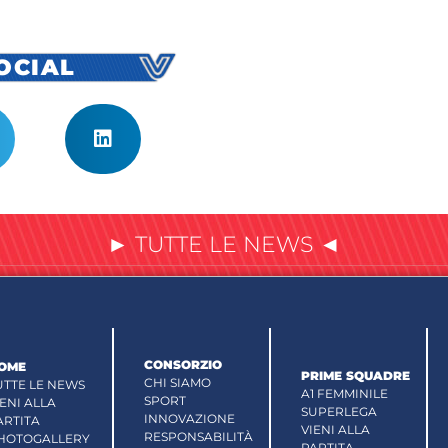
SOCIAL
► TUTTE LE NEWS ◄
CONSORZIO
OME
PRIME SQUADRE
CHI SIAMO
UTTE LE NEWS
A1 FEMMINILE
SPORT
IENI ALLA
SUPERLEGA
INNOVAZIONE
ARTITA
VIENI ALLA
RESPONSABILITÀ
HOTOGALLERY
PARTITA