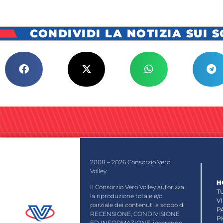
CONDIVIDI LA NOTIZIA SUI 
2008 – 2026 Consorzio Vero
Volley
H
Il Consorzio Vero Volley autorizza
T
la riproduzione totale e/o
V
parziale dei contenuti a scopo di
P
RECENSIONE, CONDIVISIONE
P
ED INFORMAZIONE, inserendo