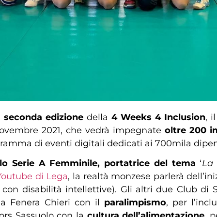
a
seconda
edizione
della
4 Weeks 4 Inclusion
, 
22 novembre 2021, che vedrà impegnate
oltre 200 
ogramma di eventi digitali dedicati ai 700mila dipe
lo Serie A Femminile, portatrice del tema
‘
La 
Youtube di Lega
, la realtà monzese parlerà dell’in
on disabilità intellettive). Gli altri due Club di 
ua Fenera Chieri con il
paralimpismo
, per l’inc
riors Sassuolo con la
cultura dell’alimentazione
, 