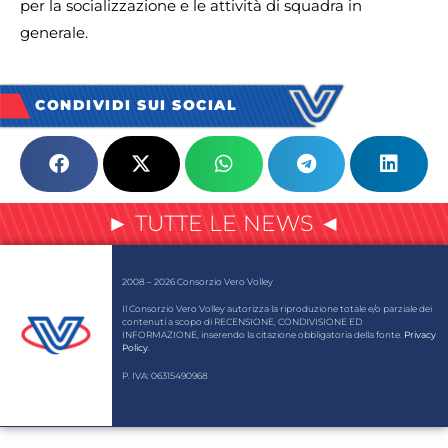
per la socializzazione e le attività di squadra in
generale.
CONDIVIDI SUI SOCIAL
► TUTTE LE NEWS ◄
2008 – 2026 Consorzio Vero Volley
Il Consorzio Vero Volley autorizza la riproduzione totale e/o parziale dei
contenuti a scopo di RECENSIONE, CONDIVISIONE ED
INFORMAZIONE, inserendo la citazione obbligatoria della fonte.
Privacy
Policy
.
P. IVA: 06315490968