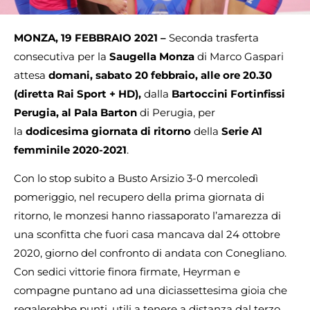
MONZA, 19 FEBBRAIO 2021 –
Seconda trasferta
consecutiva per la
Saugella Monza
di Marco Gaspari
attesa
domani, sabato 20 febbraio, alle ore 20.30
(diretta Rai Sport + HD),
dalla
Bartoccini Fortinfissi
Perugia, al Pala Barton
di Perugia, per
la
dodicesima giornata di ritorno
della
Serie A1
femminile 2020-2021
.
Con lo stop subito a Busto Arsizio 3-0 mercoledì
pomeriggio, nel recupero della prima giornata di
ritorno, le monzesi hanno riassaporato l’amarezza di
una sconfitta che fuori casa mancava dal 24 ottobre
2020, giorno del confronto di andata con Conegliano.
Con sedici vittorie finora firmate, Heyrman e
compagne puntano ad una diciassettesima gioia che
regalerebbe punti, utili a tenere a distanza dal terzo