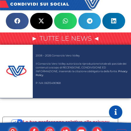
CONDIVIDI SUI SOCIAL
► TUTTE LE NEWS ◄
2008 – 2026 Consorzio Vero Volley
Il Consorzio Vero Volley autorizza la riproduzione totale e/o parziale dei
contenuti a scopo di RECENSIONE, CONDIVISIONE ED
INFORMAZIONE, inserendo la citazione obbligatoria della fonte.
Privacy
Policy
.
P. IVA: 06315490968
Le tue preferenze relative alla privacy