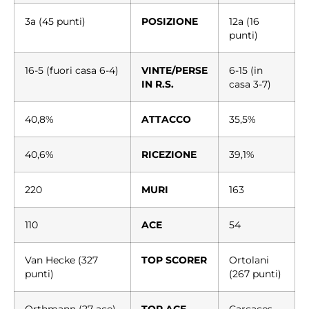
3a (45 punti)
POSIZIONE
12a (16
punti)
16-5 (fuori casa 6-4)
VINTE/PERSE
6-15 (in
IN R.S.
casa 3-7)
40,8%
ATTACCO
35,5%
40,6%
RICEZIONE
39,1%
220
MURI
163
110
ACE
54
Van Hecke (327
TOP SCORER
Ortolani
punti)
(267 punti)
Orthmann (27 ace)
TOP ACE
Carcaces,