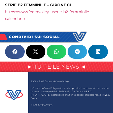
SERIE B2 FEMMINILE – GIRONE C1
https://www.federvolley.it/serie-b2-femminile-
calendario
CONDIVIDI SUI SOCIAL
► TUTTE LE NEWS ◄
2008 – 2026 Consorzio Vero Volley
Il Consorzio Vero Volley autorizza la riproduzione totale e/o parziale dei
contenuti a scopo di RECENSIONE, CONDIVISIONE ED
INFORMAZIONE, inserendo la citazione obbligatoria della fonte.
Privacy
Policy
.
P. IVA: 06315490968