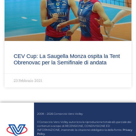
CEV Cup: La Saugella Monza ospita la Tent
Obrenovac per la Semifinale di andata
23 Febbraio 2021
2008 – 2026 Consorzio Vero Volley
Il Consorzio Vero Volley autorizza la riproduzione totale e/o parziale dei
contenuti a scopo di RECENSIONE, CONDIVISIONE ED
INFORMAZIONE, inserendo la citazione obbligatoria della fonte.
Privacy
Policy
.