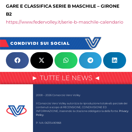
GARE E CLASSIFICA SERIE B MASCHILE – GIRONE
B2
https://www.federvolley.it/serie-b-maschile-calendario
CONDIVIDI SUI SOCIAL
► TUTTE LE NEWS ◄
2008 – 2026 Consorzio Vero Volley
Il Consorzio Vero Volley autorizza la riproduzione totale e/o parziale dei
contenuti a scopo di RECENSIONE, CONDIVISIONE ED
INFORMAZIONE, inserendo la citazione obbligatoria della fonte.
Privacy
Policy
.
P. IVA: 06315490968