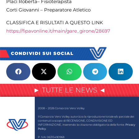
Placì Roberta– Fisioterapista
Corti Giovanni – Preparatore Atletico
CLASSIFICA E RISULTATI A QUESTO LINK
https://fipavonline.it/main/gare_girone/28697
CONDIVIDI SUI SOCIAL
► TUTTE LE NEWS ◄
2008 – 2026 Consorzio Vero Volley
Il Consorzio Vero Volley autorizza la riproduzione totale e/o parziale dei
contenuti a scopo di RECENSIONE, CONDIVISIONE ED
INFORMAZIONE, inserendo la citazione obbligatoria della fonte.
Privacy
Policy
.
P. IVA: 06315490968