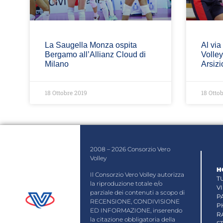
La Saugella Monza ospita
Al via
Bergamo all’Allianz Cloud di
Volle
Milano
Arsizi
18 Ottobre 2019
18 Otto
2008 – 2026 Consorzio Vero
Volley
H
Il Consorzio Vero Volley autorizza
T
la riproduzione totale e/o
V
parziale dei contenuti a scopo di
P
RECENSIONE, CONDIVISIONE
P
ED INFORMAZIONE, inserendo
R
la citazione obbligatoria della