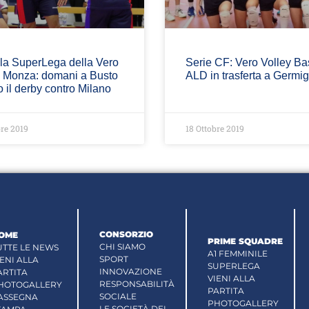
 la SuperLega della Vero
Serie CF: Vero Volley B
y Monza: domani a Busto
ALD in trasferta a Germi
o il derby contro Milano
bre 2019
18 Ottobre 2019
CONSORZIO
OME
PRIME SQUADRE
CHI SIAMO
UTTE LE NEWS
A1 FEMMINILE
SPORT
IENI ALLA
SUPERLEGA
INNOVAZIONE
ARTITA
VIENI ALLA
RESPONSABILITÀ
HOTOGALLERY
PARTITA
SOCIALE
ASSEGNA
PHOTOGALLERY
LE SOCIETÀ DEL