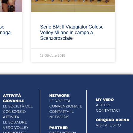
ase
Serie BM: Il Viaggiator Goloso
gnaga
Volley Milano in campo a
Scanzorosciate
18 Ottobre 2019
ATTIVITÀ
NETWORK
MY VERO
GIOVANILE
LE SOCIETÀ
ACCEDI
LE SOCIETÀ DEL
CONVENZIONATE
CONTATTACI
CONSORZIO
CONTATTA IL
ATTIVITÀ
NETWORK
OPIQUAD ARENA
LE SQUADRE
VISITA IL SITO
VERO VOLLEY
PARTNER
MINIVOLLEY
CASE HISTORY