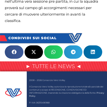
nell’ultima vera sessione pre partita, in cui la squadra
proverà sul campo gli accorgimenti necessari per
cercare di muovere ulteriormente in avanti la
classifica.
CONDIVIDI SUI SOCIAL
► TUTTE LE NEWS ◄
2008 – 2026 Consorzio Vero Volley
Il Consorzio Vero Volley autorizza la riproduzione totale e/o parziale dei
contenuti a scopo di RECENSIONE, CONDIVISIONE ED
INFORMAZIONE, inserendo la citazione obbligatoria della fonte.
Privacy
Policy
.
P. IVA: 06315490968