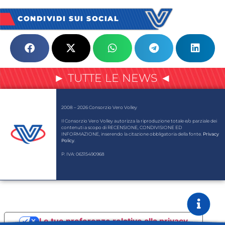
CONDIVIDI SUI SOCIAL
► TUTTE LE NEWS ◄
2008 – 2026 Consorzio Vero Volley
Il Consorzio Vero Volley autorizza la riproduzione totale e/o parziale dei
contenuti a scopo di RECENSIONE, CONDIVISIONE ED
INFORMAZIONE, inserendo la citazione obbligatoria della fonte.
Privacy
Policy
.
P. IVA: 06315490968
Le tue preferenze relative alla privacy