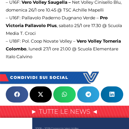
– U16F:
Vero Volley Saugella –
Net Volley Cinisello Blu,
domenica 26/1 ore 10.45 @ TSC Achille Mapelli
– U16F: Pallavolo Paderno Dugnano Verde –
Pro
Victoria Pallavolo Plus
, sabato 25/1 ore 17.30 @ Scuola
Media T. Croci
– U18F: Pol. Coop Novate Volley –
Vero Volley Torneria
Colombo
, lunedì 27/1 ore 21.00 @ Scuola Elementare
Italo Calvino
CONDIVIDI SUI SOCIAL
► TUTTE LE NEWS ◄
2008 – 2026 Consorzio Vero Volley