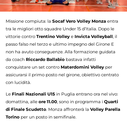
Missione compiuta: la
Socaf Vero Volley Monza
entra
tra le migliori otto squadre Under 15 d’Italia. Dopo le
vittorie contro
Trentino Volley
e
Invicta Volleyball
, il
passo falso nel terzo e ultimo impegno del Girone E
non ha avuto conseguenze. Alla formazione guidata
da coach
Riccardo Ballabio
bastava infatti
conquistare un set contro
Materdomini Volley
per
assicurarsi il primo posto nel girone, obiettivo centrato
con lucidità.
Le
Finali Nazionali U15
in Puglia entrano ora nel vivo:
domattina, alle
ore 11.00
, sono in programma i
Quarti
di Finale Scudetto
. Monza affronterà la
Volley Parella
Torino
per un posto in semifinale.