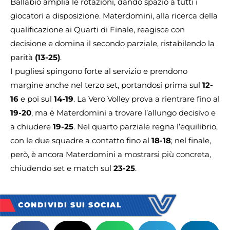
Ballabio amplia le rotazioni, dando spazio a tutti i
giocatori a disposizione. Materdomini, alla ricerca della
qualificazione ai Quarti di Finale, reagisce con
decisione e domina il secondo parziale, ristabilendo la
parità
(13-25)
.
I pugliesi spingono forte al servizio e prendono
margine anche nel terzo set, portandosi prima sul
12-
16
e poi sul
14-19
. La Vero Volley prova a rientrare fino al
19-20
, ma è Materdomini a trovare l’allungo decisivo e
a chiudere
19-25
. Nel quarto parziale regna l’equilibrio,
con le due squadre a contatto fino al
18-18
; nel finale,
però, è ancora Materdomini a mostrarsi più concreta,
chiudendo set e match sul
23-25
.
CONDIVIDI SUI SOCIAL