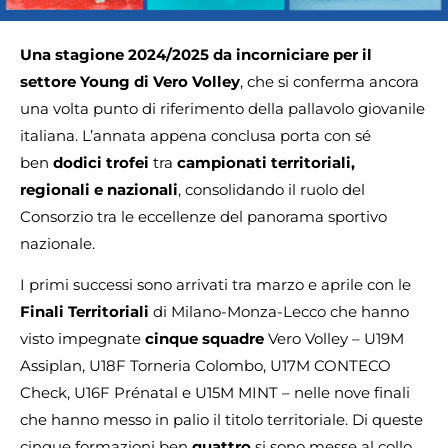
Una stagione 2024/2025 da incorniciare per il
settore Young di Vero Volley
, che si conferma ancora
una volta punto di riferimento della pallavolo giovanile
italiana. L’annata appena conclusa porta con sé
ben
dodici trofei
tra
campionati territoriali,
regionali e nazionali
, consolidando il ruolo del
Consorzio tra le eccellenze del panorama sportivo
nazionale.
I primi successi sono arrivati tra marzo e aprile con le
Finali Territoriali
di Milano-Monza-Lecco che hanno
visto impegnate
cinque squadre
Vero Volley – U19M
Assiplan, U18F Torneria Colombo, U17M CONTECO
Check, U16F Prénatal e U15M MINT – nelle nove finali
che hanno messo in palio il titolo territoriale. Di queste
cinque formazioni ben
quattro
si sono messe al collo