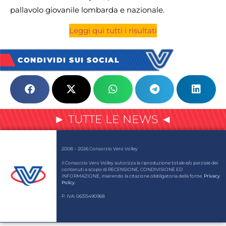
pallavolo giovanile lombarda e nazionale.
Leggi qui tutti i risultati
CONDIVIDI SUI SOCIAL
► TUTTE LE NEWS ◄
2008 – 2026 Consorzio Vero Volley
Il Consorzio Vero Volley autorizza la riproduzione totale e/o parziale dei
contenuti a scopo di RECENSIONE, CONDIVISIONE ED
INFORMAZIONE, inserendo la citazione obbligatoria della fonte.
Privacy
Policy
.
P. IVA: 06315490968