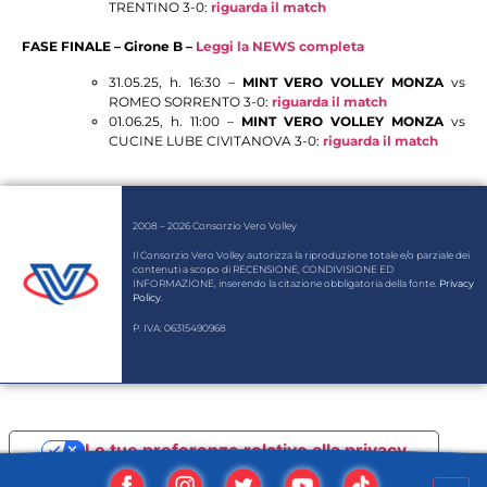
TRENTINO 3-0:
riguarda il match
FASE FINALE – Girone B –
Leggi la NEWS completa
31.05.25, h. 16:30 –
MINT VERO VOLLEY MONZA
vs
ROMEO SORRENTO 3-0:
riguarda il match
01.06.25, h. 11:00 –
MINT VERO VOLLEY MONZA
vs
CUCINE LUBE CIVITANOVA 3-0:
riguarda
il match
2008 – 2026 Consorzio Vero Volley
Il Consorzio Vero Volley autorizza la riproduzione totale e/o parziale dei
contenuti a scopo di RECENSIONE, CONDIVISIONE ED
INFORMAZIONE, inserendo la citazione obbligatoria della fonte.
Privacy
Policy
.
P. IVA: 06315490968
Le tue preferenze relative alla privacy