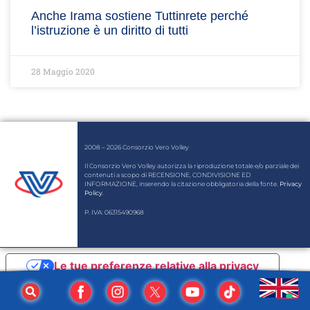
Anche Irama sostiene Tuttinrete perché
l’istruzione è un diritto di tutti
28 Maggio 2020
2008 – 2026 Consorzio Vero Volley
Il Consorzio Vero Volley autorizza la riproduzione totale e/o parziale dei
contenuti a scopo di RECENSIONE, CONDIVISIONE ED
INFORMAZIONE, inserendo la citazione obbligatoria della fonte.
Privacy
Policy
.
P. IVA: 06315490968
Le tue preferenze relative alla privacy
Informativa sulla raccolta