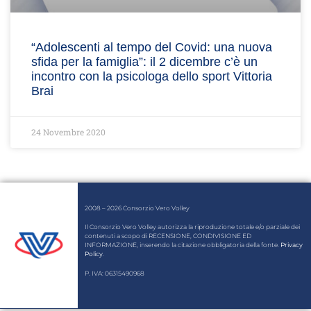
“Adolescenti al tempo del Covid: una nuova
sfida per la famiglia”: il 2 dicembre c’è un
incontro con la psicologa dello sport Vittoria
Brai
24 Novembre 2020
2008 – 2026 Consorzio Vero Volley
Il Consorzio Vero Volley autorizza la riproduzione totale e/o parziale dei
contenuti a scopo di RECENSIONE, CONDIVISIONE ED
INFORMAZIONE, inserendo la citazione obbligatoria della fonte.
Privacy
Policy
.
P. IVA: 06315490968