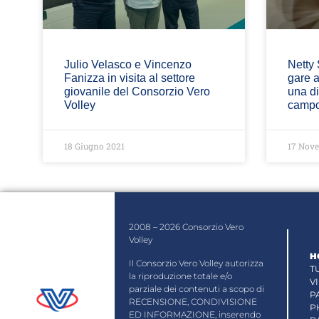
Julio Velasco e Vincenzo
Netty 
Fanizza in visita al settore
gare a
giovanile del Consorzio Vero
una di
Volley
campo
18 Giugno 2021
17 Nov
2008 – 2026 Consorzio Vero
Volley
H
Il Consorzio Vero Volley autorizza
T
la riproduzione totale e/o
V
parziale dei contenuti a scopo di
P
RECENSIONE, CONDIVISIONE
P
ED INFORMAZIONE, inserendo