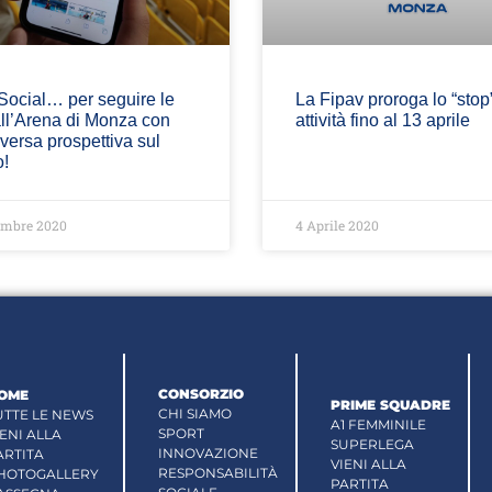
Social… per seguire le
La Fipav proroga lo “stop
ll’Arena di Monza con
attività fino al 13 aprile
versa prospettiva sul
!
embre 2020
4 Aprile 2020
CONSORZIO
OME
PRIME SQUADRE
CHI SIAMO
UTTE LE NEWS
A1 FEMMINILE
SPORT
IENI ALLA
SUPERLEGA
INNOVAZIONE
ARTITA
VIENI ALLA
RESPONSABILITÀ
HOTOGALLERY
PARTITA