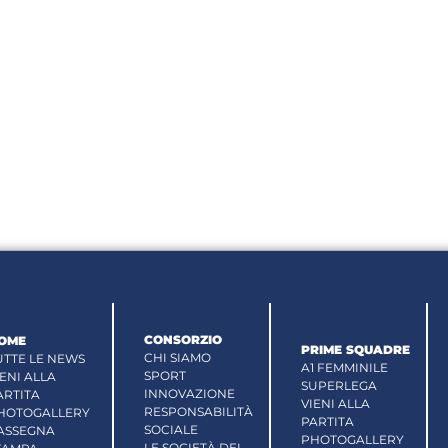
CONSORZIO
OME
PRIME SQUADRE
CHI SIAMO
UTTE LE NEWS
A1 FEMMINILE
SPORT
IENI ALLA
SUPERLEGA
INNOVAZIONE
ARTITA
VIENI ALLA
RESPONSABILITÀ
HOTOGALLERY
PARTITA
SOCIALE
ASSEGNA
PHOTOGALLERY
LE SOCIETÀ DEL