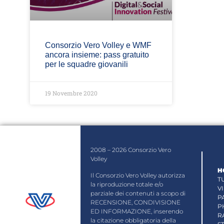
Consorzio Vero Volley e WMF
ancora insieme: pass gratuito
per le squadre giovanili
19 Novembre 2020
2008 – 2026 Consorzio Vero
Volley
H
Il Consorzio Vero Volley autorizza
T
la riproduzione totale e/o
V
parziale dei contenuti a scopo di
P
RECENSIONE, CONDIVISIONE
P
ED INFORMAZIONE, inserendo
R
la citazione obbligatoria della