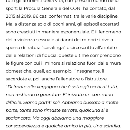
tutti gli ambienti della vita, compreso il mondo dello
sport: la Procura Generale del CONI ha contato, dal
2015 al 2019, 86 casi confermati tra le varie discipline.
Ma, a distanza solo di pochi anni, gli episodi accertati
sono cresciuti in maniera esponenziale. E il fenomeno
della violenza sessuale ai danni dei minori si rivela
spesso di natura “casalinga” o circoscritto all’ambito
delle relazioni di fiducia: queste ultime comprendono
le figure con cui il minore si relaziona fuori dalle mura
domestiche, quali, ad esempio, l’insegnante, il
sacerdote e, poi, anche l’allenatore o l’istruttore.
“
Di fronte alla vergogna che è sotto gli occhi di tutti,
non restiamo a guardare. E’ iniziato un cammino
difficile. Siamo partiti soli. Abbiamo bussato a molte
porte, tante sono rimaste serrate, qualcuna si è
spalancata. Ma oggi abbiamo una maggiore
consapevolezza e qualche amico in più. Una scintilla.