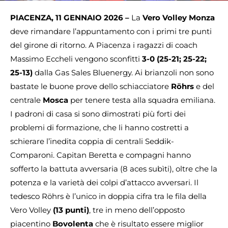
PIACENZA, 11 GENNAIO 2026 –
La
Vero Volley Monza
deve rimandare l’appuntamento con i primi tre punti
del girone di ritorno. A Piacenza i ragazzi di coach
Massimo Eccheli vengono sconfitti
3-0 (25-21; 25-22;
25-13)
dalla Gas Sales Bluenergy. Ai brianzoli non sono
bastate le buone prove dello schiacciatore
Röhrs
e del
centrale
Mosca
per tenere testa alla squadra emiliana.
I padroni di casa si sono dimostrati più forti dei
problemi di formazione, che li hanno costretti a
schierare l’inedita coppia di centrali Seddik-
Comparoni. Capitan Beretta e compagni hanno
sofferto la battuta avversaria (8 aces subìti), oltre che la
potenza e la varietà dei colpi d’attacco avversari. Il
tedesco Röhrs è l’unico in doppia cifra tra le fila della
Vero Volley
(13 punti)
, tre in meno dell’opposto
piacentino
Bovolenta
che è risultato essere miglior