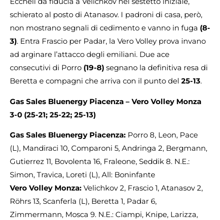
Eccheli dà fiducia a Velichkov nel sestetto iniziale,
schierato al posto di Atanasov. I padroni di casa, però,
non mostrano segnali di cedimento e vanno in fuga
(8-
3)
. Entra Frascio per Padar, la Vero Volley prova invano
ad arginare l’attacco degli emiliani. Due ace
consecutivi di Porro
(19-8)
segnano la definitiva resa di
Beretta e compagni che arriva con il punto del
25-13
.
Gas Sales Bluenergy Piacenza – Vero Volley Monza
3-0
(25-21; 25-22; 25-13)
Gas Sales Bluenergy Piacenza:
Porro 8, Leon, Pace
(L), Mandiraci 10, Comparoni 5, Andringa 2, Bergmann,
Gutierrez 11, Bovolenta 16, Fraleone, Seddik 8. N.E.:
Simon, Travica, Loreti (L), All: Boninfante
Vero Volley Monza:
Velichkov 2, Frascio 1, Atanasov 2,
Röhrs 13, Scanferla (L), Beretta 1, Padar 6,
Zimmermann, Mosca 9. N.E.: Ciampi, Knipe, Larizza,