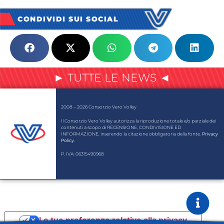
CONDIVIDI SUI SOCIAL
► TUTTE LE NEWS ◄
2008 – 2026 Consorzio Vero Volley
Il Consorzio Vero Volley autorizza la riproduzione totale e/o parziale dei
contenuti a scopo di RECENSIONE, CONDIVISIONE ED
INFORMAZIONE, inserendo la citazione obbligatoria della fonte.
Privacy
Policy
.
P. IVA: 06315490968
Le tue preferenze relative alla privacy