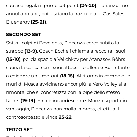
suo ace regala il primo set point
(24-20)
. I brianzoli ne
annullano uno, poi lasciano la frazione alla Gas Sales
Bluenergy
(25-21)
.
SECONDO SET
Sotto i colpi di Bovolenta, Piacenza cerca subito lo
strappo
(13-9)
. Coach Eccheli chiama a raccolta i suoi
(15-10)
, poi dà spazio a Velichkov per Atanasov. Röhrs
suona la carica con i suoi attacchi e allora è Boninfante
a chiedere un time-out
(18-15)
. Al ritorno in campo due
muri di Mosca avvicinano ancor più la Vero Volley alla
rimonta, che si concretizza con la pipe dello stesso
Röhrs
(19-19)
. Finale incandescente: Monza si porta in
vantaggio, Piacenza non molla la presa, effettua il
controsorpasso e vince
25-22
.
TERZO SET